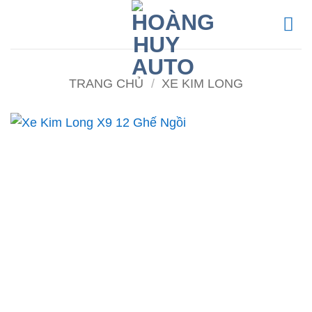
Bỏ
qua
nội
dung
TRANG CHỦ
/
XE KIM LONG